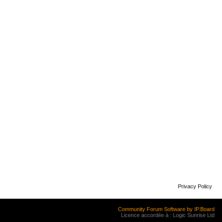
Privacy Policy
Community Forum Software by IP.Board
Licence accordée à : Logic Sunrise Ltd