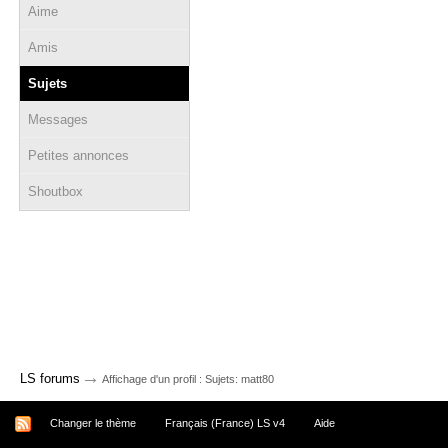
Aime
Amis
Sujets
Messages
Petites annonces
Shoutbox
→
LS forums
Affichage d'un profil : Sujets: matt80
Changer le thème
Français (France) LS v4
Aide