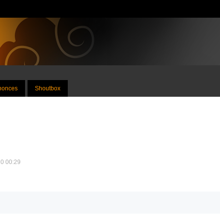
nnonces
Shoutbox
10 00:29