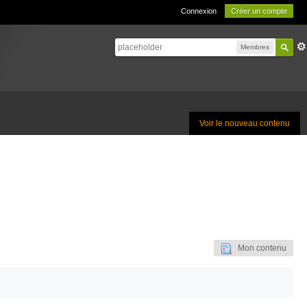
Connexion
Créer un compte
Membres
Voir le nouveau contenu
Mon contenu