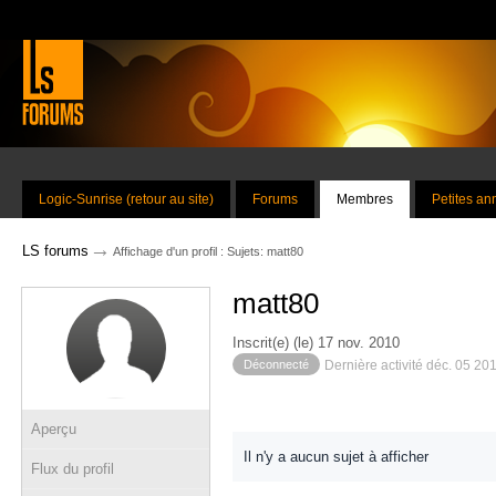
Logic-Sunrise (retour au site)
Forums
Membres
Petites a
→
LS forums
Affichage d'un profil : Sujets: matt80
matt80
Inscrit(e) (le) 17 nov. 2010
Déconnecté
Dernière activité déc. 05 20
Aperçu
Il n'y a aucun sujet à afficher
Flux du profil