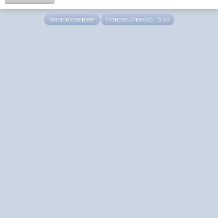
Version complète
Français (France) LS v4