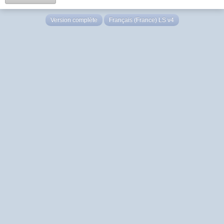
Version complète
Français (France) LS v4