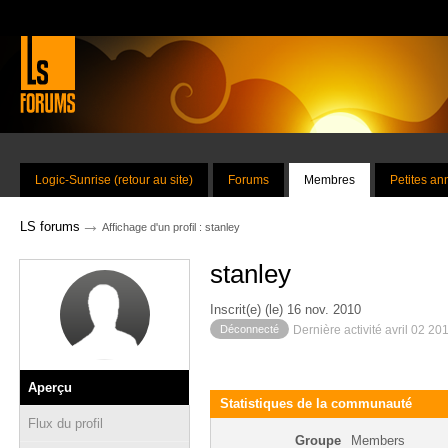
Logic-Sunrise (retour au site)
Forums
Membres
Petites a
→
LS forums
Affichage d'un profil : stanley
stanley
Inscrit(e) (le) 16 nov. 2010
Déconnecté
Dernière activité avril 02 20
Aperçu
Statistiques de la communauté
Flux du profil
Groupe
Members