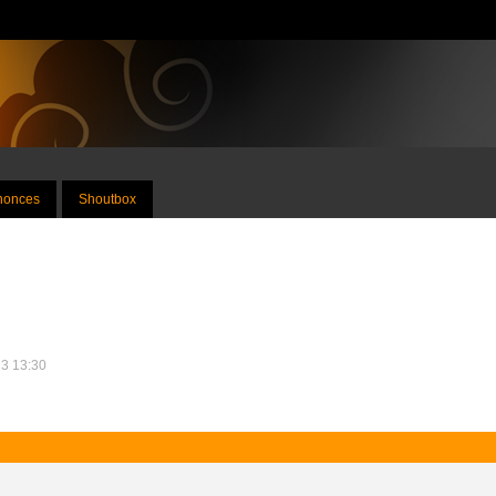
nnonces
Shoutbox
13 13:30