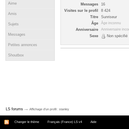
Aime
Messages
16
Visites sur le profil
8 424
Amis
Titre
Sunriseur
Âge
Âge inconnu
Sujets
Anniversaire
Anniversaire inc
Messages
Sexe
Non spécifié
Petites annonces
Shoutbox
→
LS forums
Affichage d'un profil : stanley
Changer le thème
Français (France) LS v4
Aide