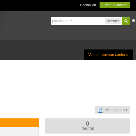
Connexion
Créer un compte
Membres
Voir le nouveau contenu
Mon contenu
0
Neutral