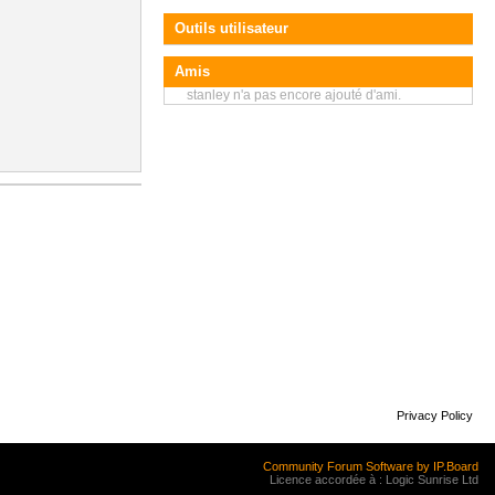
Outils utilisateur
Amis
stanley n'a pas encore ajouté d'ami.
Privacy Policy
Community Forum Software by IP.Board
Licence accordée à : Logic Sunrise Ltd