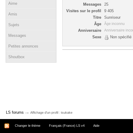
Aime
Messages
25
Visites sur le profil
9 405
Amis
Titre
Sunriseur
Âge
Âge inconnu
Sujets
Anniversaire
Anniversaire inc
Messages
Sexe
Non spécifié
Petites annonces
Shoutbox
→
LS forums
Affichage d'un profil : tsukake
Changer le thème
Français (France) LS v4
Aide