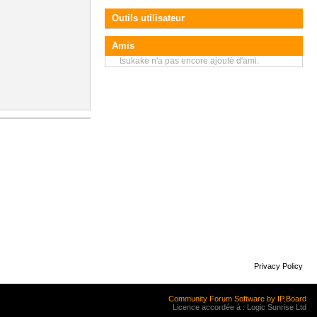
Outils utilisateur
Amis
tsukake n'a pas encore ajouté d'ami.
Privacy Policy
Community Forum Software by IP.Board
Licence accordée à : Logic Sunrise Ltd