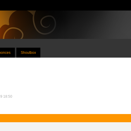
nnonces
Shoutbox
19 18:50