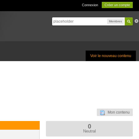
Connexion
Créer un compte
Membres
Voir le nouveau contenu
Mon contenu
0
Neutral