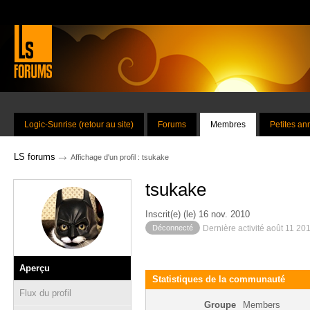
Logic-Sunrise (retour au site)
Forums
Membres
Petites a
→
LS forums
Affichage d'un profil : tsukake
tsukake
Inscrit(e) (le) 16 nov. 2010
Déconnecté
Dernière activité août 11 20
Aperçu
Statistiques de la communauté
Flux du profil
Groupe
Members