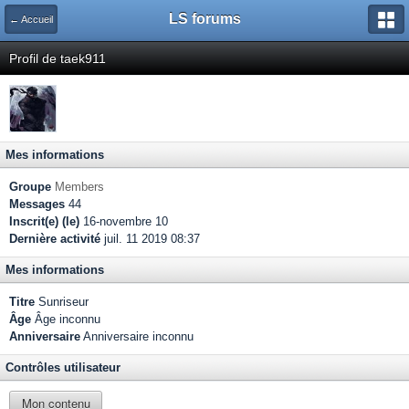
LS forums
← Accueil
Profil de taek911
Mes informations
Groupe
Members
Messages
44
Inscrit(e) (le)
16-novembre 10
Dernière activité
juil. 11 2019 08:37
Mes informations
Titre
Sunriseur
Âge
Âge inconnu
Anniversaire
Anniversaire inconnu
Contrôles utilisateur
Mon contenu