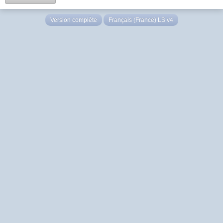
Version complète
Français (France) LS v4