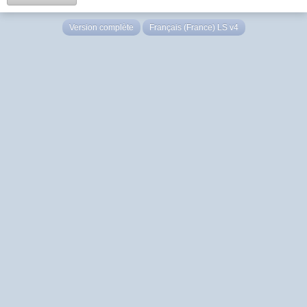
Version complète
Français (France) LS v4