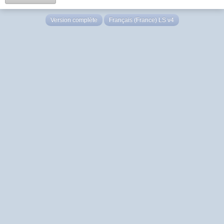
Version complète
Français (France) LS v4