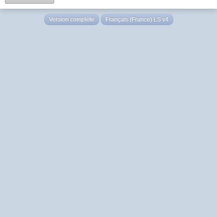
Version complète
Français (France) LS v4