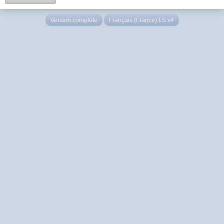
Version complète
Français (France) LS v4