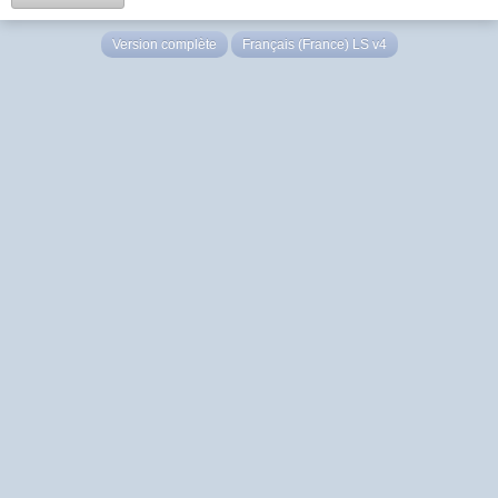
Version complète
Français (France) LS v4