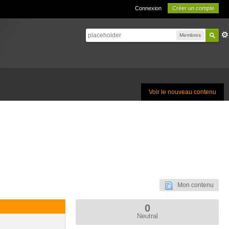
Connexion
Créer un compte
Membres
Voir le nouveau contenu
Mon contenu
0
Neutral