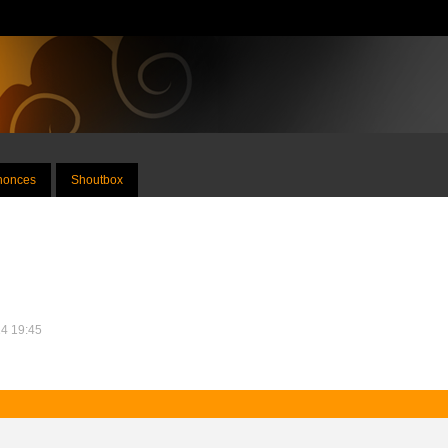
nnonces
Shoutbox
14 19:45