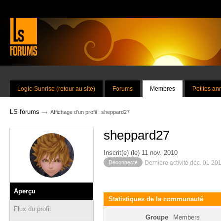
Logic-Sunrise (retour au site)
Forums
Membres
Petites a
→
LS forums
Affichage d'un profil : sheppard27
sheppard27
Inscrit(e) (le) 11 nov. 2010
Déconnecté
Dernière activité déc. 01 20
Aperçu
Statistiques de la communauté
Flux du profil
Groupe
Members