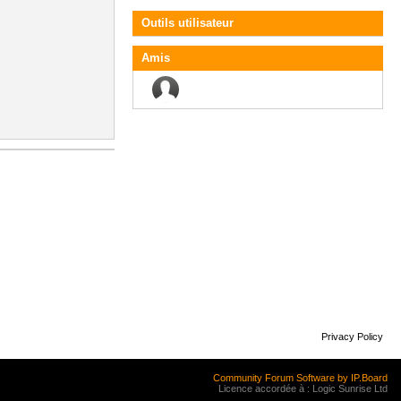
Outils utilisateur
Amis
Privacy Policy
Community Forum Software by IP.Board
Licence accordée à : Logic Sunrise Ltd