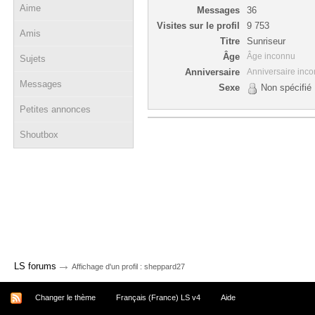
Aime
Messages
36
Visites sur le profil
9 753
Amis
Titre
Sunriseur
Âge
Âge inconnu
Sujets
Anniversaire
Anniversaire inc
Messages
Sexe
Non spécifié
Petites annonces
Shoutbox
→
LS forums
Affichage d'un profil : sheppard27
Changer le thème
Français (France) LS v4
Aide