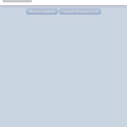
Version complète
Français (France) LS v4