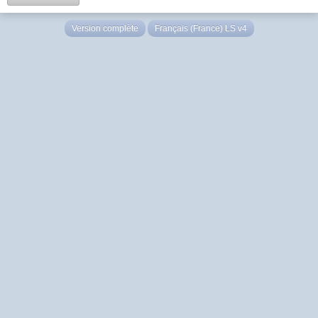
Version complète
Français (France) LS v4