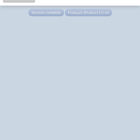
Version complète
Français (France) LS v4