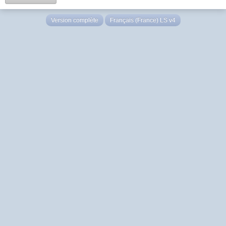
Version complète
Français (France) LS v4