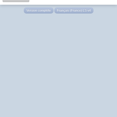
Version complète
Français (France) LS v4