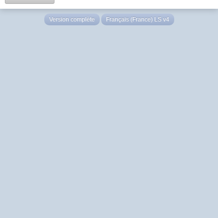
Version complète
Français (France) LS v4