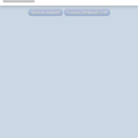
Version complète
Français (France) LS v4