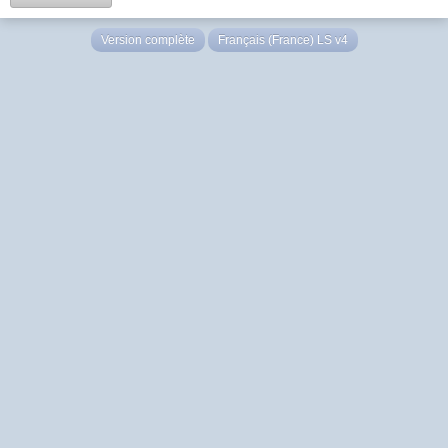
Version complète
Français (France) LS v4