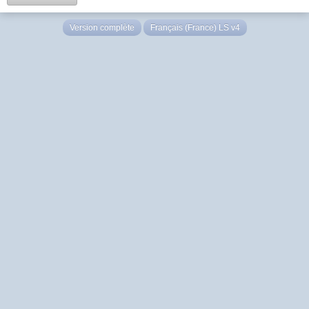
Version complète
Français (France) LS v4