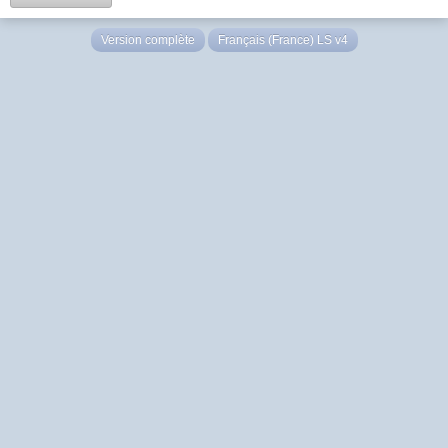
Version complète
Français (France) LS v4