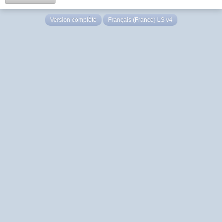
Version complète
Français (France) LS v4