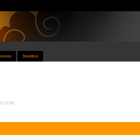
nnonces
Shoutbox
022 17:05