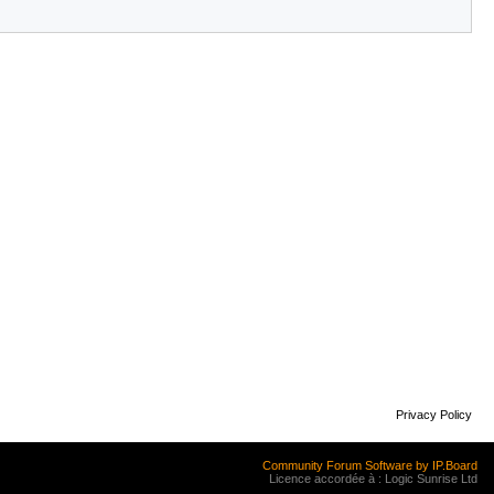
Privacy Policy
Community Forum Software by IP.Board
Licence accordée à : Logic Sunrise Ltd