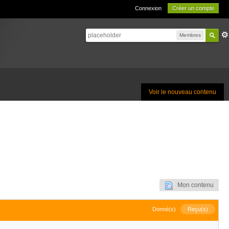
Connexion
Créer un compte
Membres
Voir le nouveau contenu
Mon contenu
Donné(s)
Reçu(s)