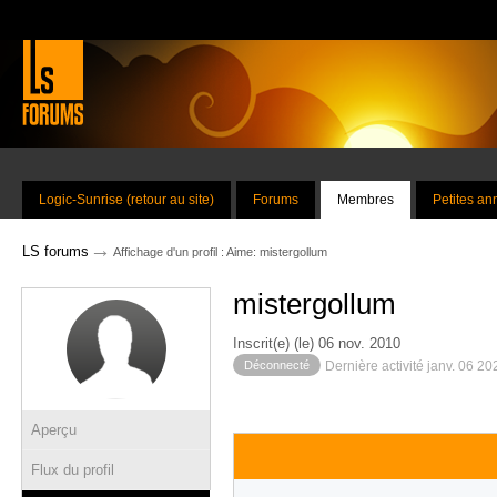
Logic-Sunrise (retour au site)
Forums
Membres
Petites a
→
LS forums
Affichage d'un profil : Aime: mistergollum
mistergollum
Inscrit(e) (le) 06 nov. 2010
Déconnecté
Dernière activité janv. 06 2
Aperçu
Flux du profil