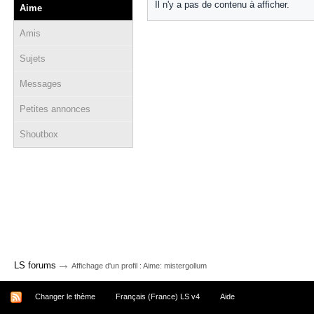
Il n'y a pas de contenu à afficher.
Aime
Amis
Sujets
Messages
Petites annonces
Shoutbox
→
LS forums
Affichage d'un profil : Aime: mistergollum
Changer le thème
Français (France) LS v4
Aide