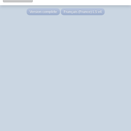
Version complète
Français (France) LS v4