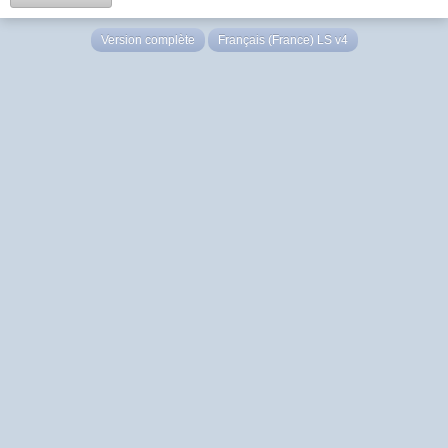
Version complète
Français (France) LS v4