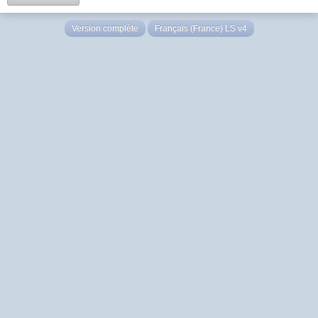
Version complète
Français (France) LS v4