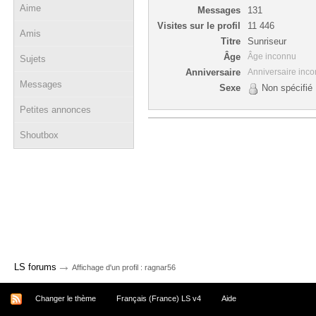
Aime
Messages
131
Visites sur le profil
11 446
Amis
Titre
Sunriseur
Âge
Âge inconnu
Sujets
Anniversaire
Anniversaire inc
Messages
Sexe
Non spécifié
Petites annonces
Shoutbox
→
LS forums
Affichage d'un profil : ragnar56
Changer le thème
Français (France) LS v4
Aide