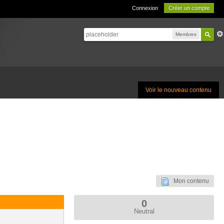
Connexion
Créer un compte
Membres
Voir le nouveau contenu
Mon contenu
0
Neutral