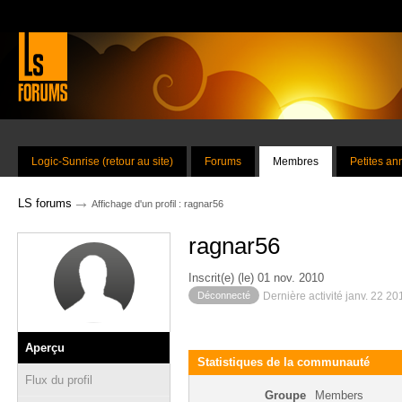
Logic-Sunrise (retour au site)
Forums
Membres
Petites a
→
LS forums
Affichage d'un profil : ragnar56
ragnar56
Inscrit(e) (le) 01 nov. 2010
Déconnecté
Dernière activité janv. 22 2
Aperçu
Statistiques de la communauté
Flux du profil
Groupe
Members