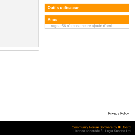
Outils utilisateur
Amis
ragnar56 n'a pas encore ajouté d'ami.
Privacy Policy
Community Forum Software by IP.Board
Licence accordée à : Logic Sunrise Ltd