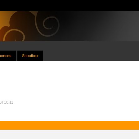
nnonces
Shoutbox
014 10:11