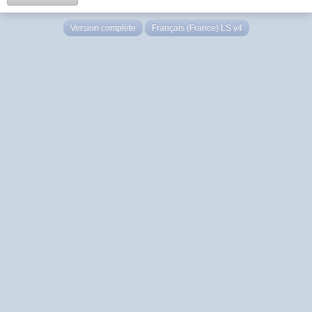
Version complète
Français (France) LS v4