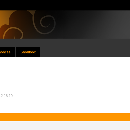
nnonces
Shoutbox
012 18:19