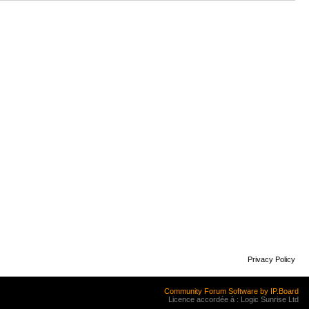
Privacy Policy
Community Forum Software by IP.Board
Licence accordée à : Logic Sunrise Ltd