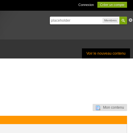
Connexion
Créer un compte
Membres
Voir le nouveau contenu
Mon contenu