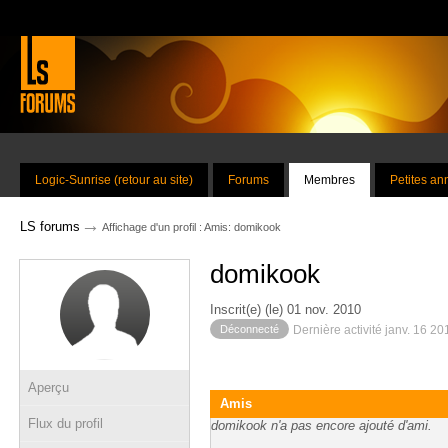
Logic-Sunrise (retour au site)
Forums
Membres
Petites a
→
LS forums
Affichage d'un profil : Amis: domikook
domikook
Inscrit(e) (le) 01 nov. 2010
Déconnecté
Dernière activité janv. 16 2
Aperçu
Amis
Flux du profil
domikook n'a pas encore ajouté d'ami.