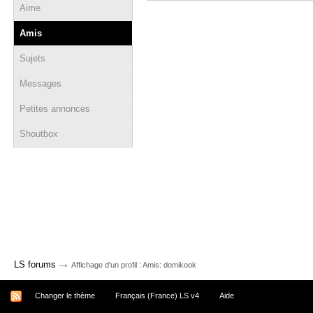
Aime
Amis
Sujets
Messages
Petites annonces
Shoutbox
→
LS forums
Affichage d'un profil : Amis: domikook
Changer le thème
Français (France) LS v4
Aide