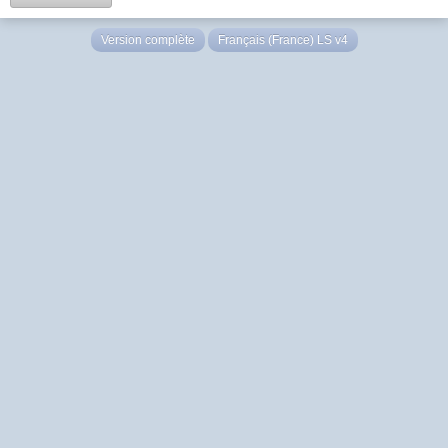
Version complète
Français (France) LS v4