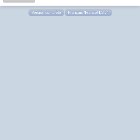
Version complète
Français (France) LS v4