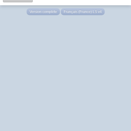
Version complète
Français (France) LS v4