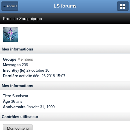
LS forums
← Accueil
Profil de Zouiguipopo
Mes informations
Groupe
Members
Messages
206
Inscrit(e) (le)
27-octobre 10
Dernière activité
déc. 26 2018 15:07
Mes informations
Titre
Sunriseur
Âge
36 ans
Anniversaire
Janvier 31, 1990
Contrôles utilisateur
Mon contenu