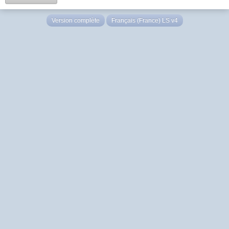
Version complète
Français (France) LS v4