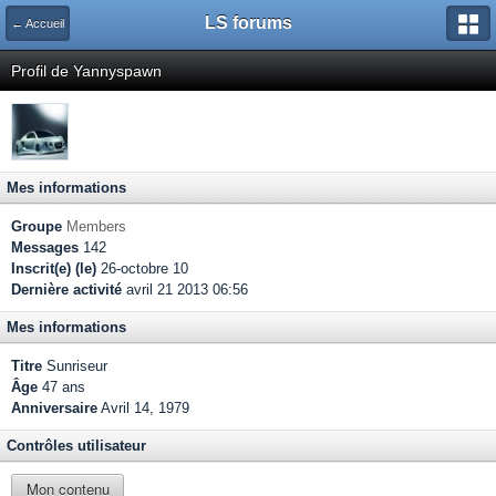
LS forums
← Accueil
Profil de Yannyspawn
Mes informations
Groupe
Members
Messages
142
Inscrit(e) (le)
26-octobre 10
Dernière activité
avril 21 2013 06:56
Mes informations
Titre
Sunriseur
Âge
47 ans
Anniversaire
Avril 14, 1979
Contrôles utilisateur
Mon contenu