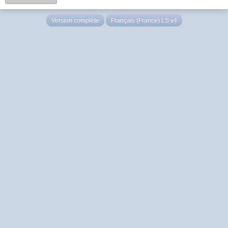
Version complète
Français (France) LS v4