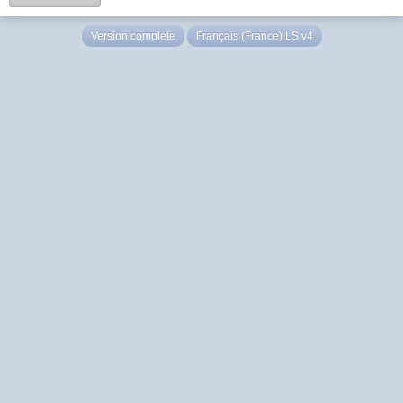
Version complète
Français (France) LS v4