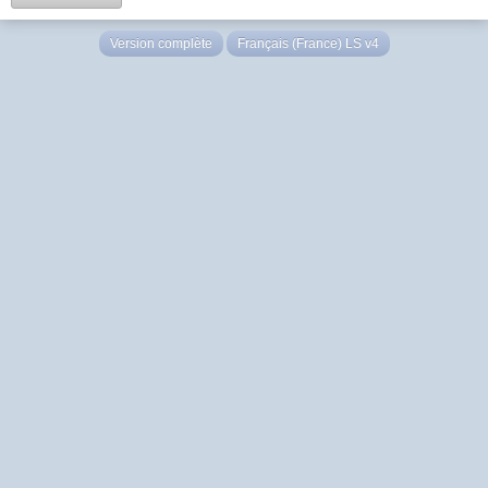
Version complète
Français (France) LS v4