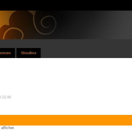
nnonces
Shoutbox
20 22:46
 afficher.