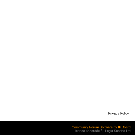
Privacy Policy
Community Forum Software by IP.Board
Licence accordée à : Logic Sunrise Ltd