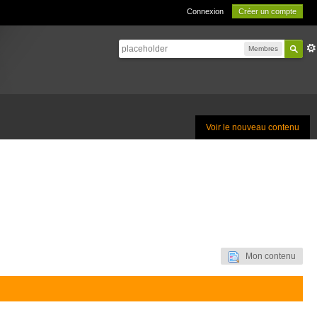
Connexion
Créer un compte
Membres
Voir le nouveau contenu
Mon contenu