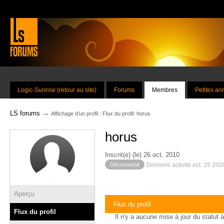
Logic-Sunrise (retour au site)
Forums
Membres
Petites a
→
LS forums
Affichage d'un profil : Flux du profil: horus
horus
Inscrit(e) (le) 26 oct. 2010
Déconnecté
Dernière activité oct. 29 20
Aperçu
Flux du profil
Flux du profil
Il n'y a aucune mise à jour du statut à