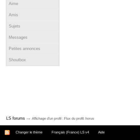
Aime
Amis
Sujets
Messages
Petites annonces
Shoutbox
→
LS forums
Affichage d'un profil : Flux du profil: horus
Changer le thème
Français (France) LS v4
Aide