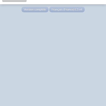
Version complète
Français (France) LS v4