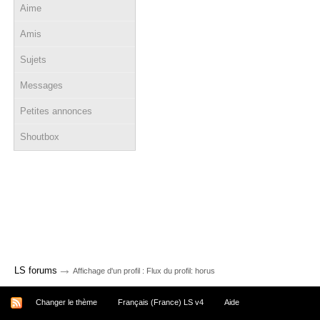
Aime
Amis
Sujets
Messages
Petites annonces
Shoutbox
→
LS forums
Affichage d'un profil : Flux du profil: horus
Changer le thème
Français (France) LS v4
Aide