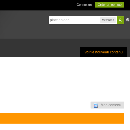
Connexion
Créer un compte
Membres
Voir le nouveau contenu
Mon contenu