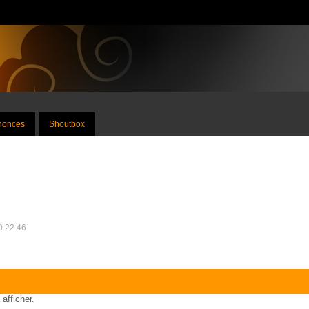
nnonces
Shoutbox
20 22:46
 afficher.