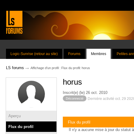
Logic-Sunrise (retour au site)
Forums
Membres
Petites a
→
LS forums
Affichage d'un profil : Flux du profil: horus
horus
Inscrit(e) (le) 26 oct. 2010
Déconnecté
Dernière activité oct. 29 20
Aperçu
Flux du profil
Flux du profil
Il n'y a aucune mise à jour du statut à