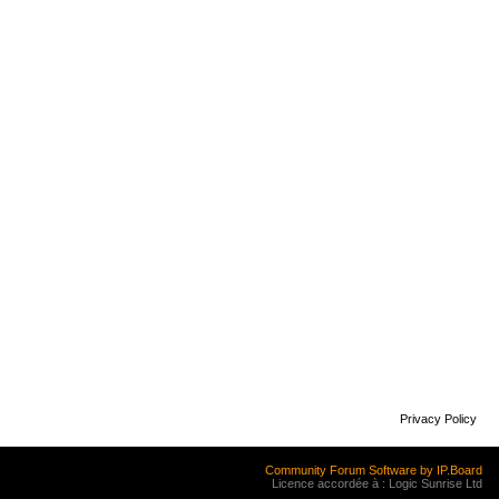
Privacy Policy
Community Forum Software by IP.Board
Licence accordée à : Logic Sunrise Ltd