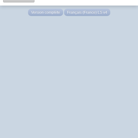
Version complète
Français (France) LS v4