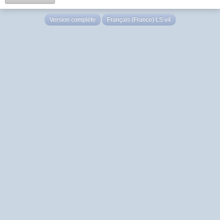
Version complète
Français (France) LS v4