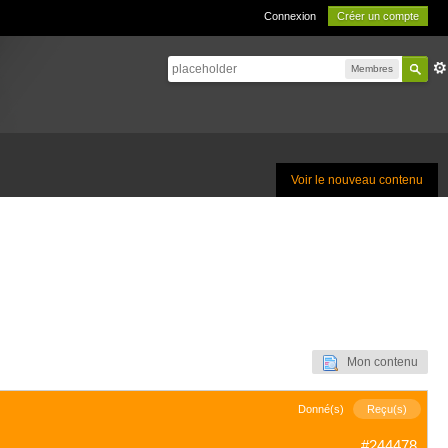
Connexion
Créer un compte
Membres
Voir le nouveau contenu
Mon contenu
Donné(s)
Reçu(s)
#244478