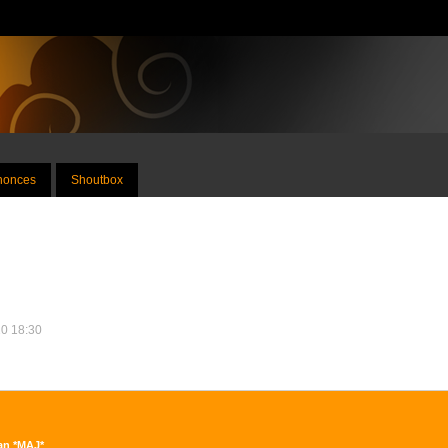
nnonces
Shoutbox
20 18:30
ban *MAJ*