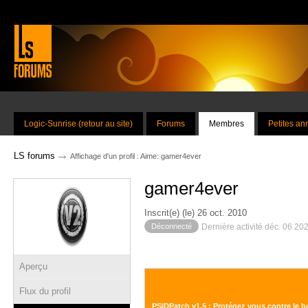
Logic-Sunrise (retour au site)
Forums
Membres
Petites a
→
LS forums
Affichage d'un profil : Aime: gamer4ever
gamer4ever
Inscrit(e) (le) 26 oct. 2010
Déconnecté
Dernière activité déc. 06 20
Aperçu
Flux du profil
PSIDPatch v1.5 : Protégez vous contre le 