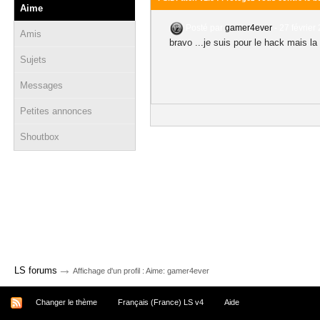
Aime
Posté par
gamer4ever
-
27 février
Amis
bravo ...je suis pour le hack mais la
Sujets
Messages
Petites annonces
Shoutbox
→
LS forums
Affichage d'un profil : Aime: gamer4ever
Changer le thème
Français (France) LS v4
Aide