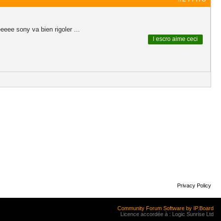
eeee sony va bien rigoler ...
l escro
aime ceci
Privacy Policy
Community Forum Software by IP.Board
Licence accordée à : Logic Sunrise Ltd