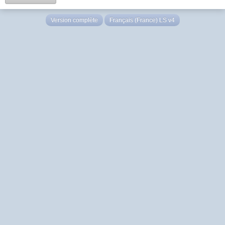
Version complète
Français (France) LS v4