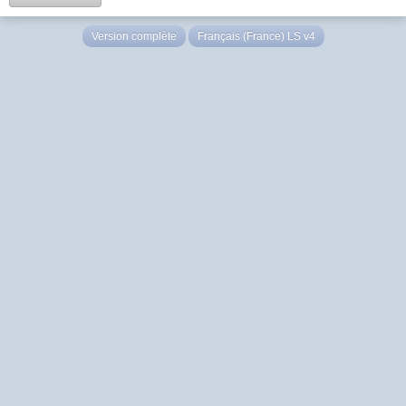
Version complète
Français (France) LS v4