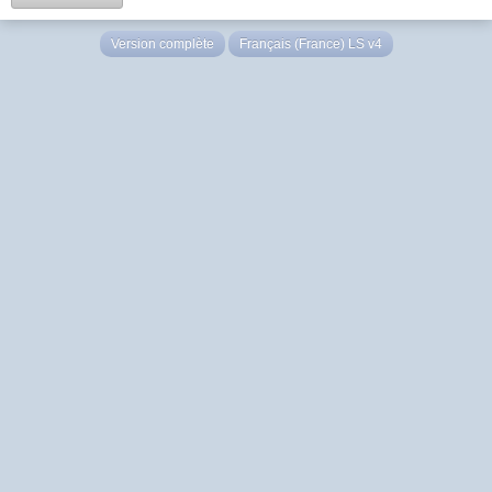
Version complète
Français (France) LS v4