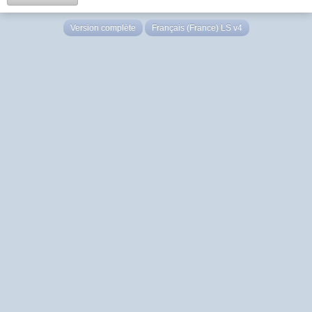
Version complète
Français (France) LS v4