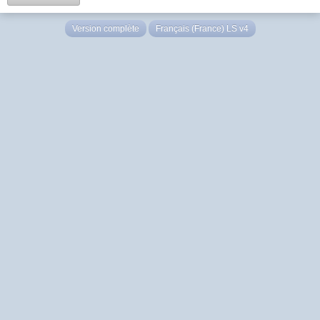
Version complète
Français (France) LS v4