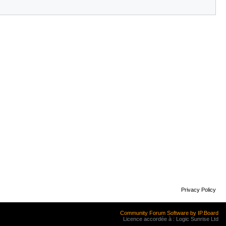
Privacy Policy
Community Forum Software by IP.Board
Licence accordée à : Logic Sunrise Ltd