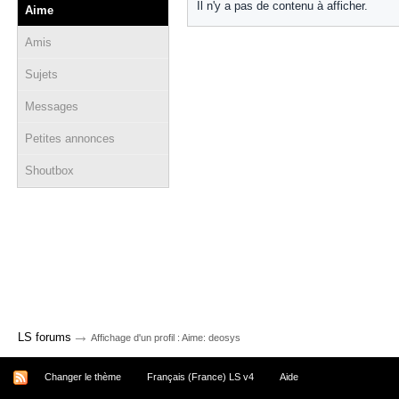
Il n'y a pas de contenu à afficher.
Aime
Amis
Sujets
Messages
Petites annonces
Shoutbox
→
LS forums
Affichage d'un profil : Aime: deosys
Changer le thème
Français (France) LS v4
Aide