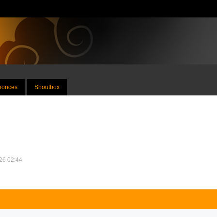
nnonces
Shoutbox
026 02:44