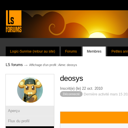
Logic-Sunrise (retour au site)
Forums
Membres
Petites a
→
LS forums
Affichage d'un profil : Aime: deosys
deosys
Inscrit(e) (le) 22 oct. 2010
Déconnecté
Dernière activité mars 15 2
Aperçu
Flux du profil