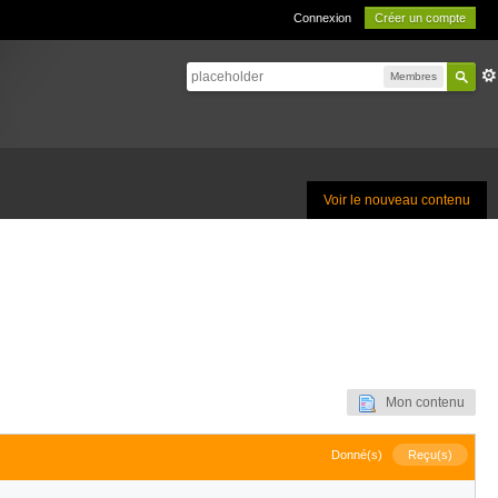
Connexion
Créer un compte
Membres
Voir le nouveau contenu
Mon contenu
Donné(s)
Reçu(s)