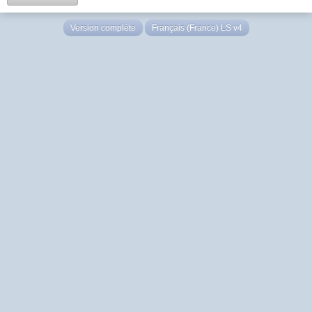
Version complète
Français (France) LS v4